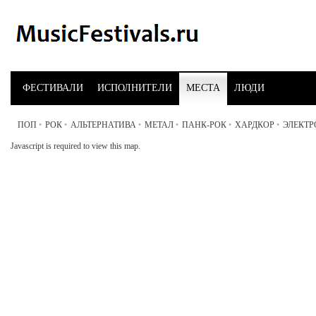
ФЕСТИВАЛИ
ИСПОЛНИТЕЛИ
МЕСТА
ЛЮДИ
ПОП
•
РОК
•
АЛЬТЕРНАТИВА
•
МЕТАЛ
•
ПАНК-РОК
•
ХАРДКОР
•
ЭЛЕКТ
Javascript is required to view this map.