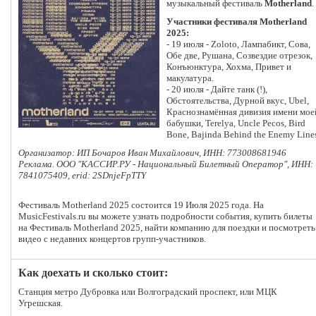
музыкальный фестиваль
Motherland
.
Участники фестиваля Motherland
2025:
- 19 июля - Zoloto, Лампабикт, Сова,
Обе две, Рушана, Созвездие отрезок,
Конъюнктура, Хохма, Привет и
макулатура.
- 20 июля - Дайте танк (!),
Обстоятельства, Дурной вкус, Ubel,
Краснознамённая дивизия имени мое
бабушки, Terelya, Uncle Pecos, Bird
Bone, Bajinda Behind the Enemy Line
Организатор: ИП Бочаров Иван Михайлович, ИНН: 773008681946
Реклама. ООО "КАССИР.РУ - Национальный Билетный Оператор", ИНН:
7841075409, erid: 2SDnjeFpTTY
Фестиваль Motherland 2025 состоится 19 Июля 2025 года. На
MusicFestivals.ru вы можете узнать подробности события, купить билеты
на Фестиваль Motherland 2025, найти компанию для поездки и посмотреть
видео с недавних концертов групп-участников.
Как доехать и сколько стоит:
Станция метро Дубровка или Волгоградский проспект, или МЦК
Угрешская.