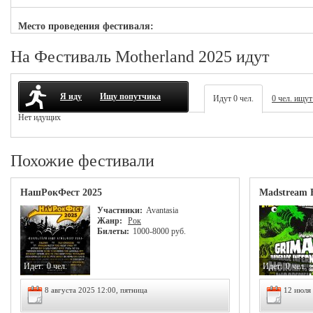
Место проведения фестиваля:
На Фестиваль Motherland 2025 идут
Я иду
Ищу попутчика
Идут 0 чел.
0 чел. ищут
Нет идущих
Похожие фестивали
НашРокФест 2025
Madstream F
Участники:
Avantasia
Жанр:
Рок
Билеты:
1000-8000 руб.
Идет:
0 чел.
Идет:
0 чел.
8 августа 2025 12:00, пятница
12 июля 