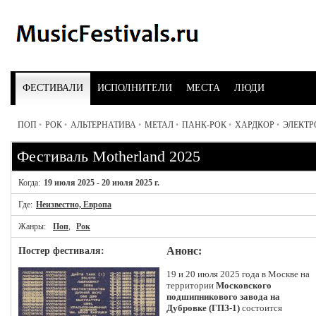
ФЕСТИВАЛИ
ИСПОЛНИТЕЛИ
МЕСТА
ЛЮДИ
ПОП
•
РОК
•
АЛЬТЕРНАТИВА
•
МЕТАЛ
•
ПАНК-РОК
•
ХАРДКОР
•
ЭЛЕКТ
Фестиваль Motherland 2025
Когда:
19 июля 2025 - 20 июля 2025 г.
Где:
Неизвестно, Европа
Жанры:
Поп
,
Рок
Постер фестиваля:
Анонс:
19 и 20 июля 2025 года в Москве на
территории
Московского
подшипникового завода на
Дубровке (ГПЗ-1)
состоится